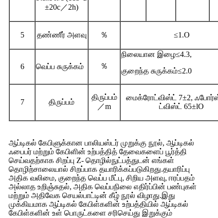
±20c／2h)
5
தண்ணீர் அளவு
％
≤1.O
நிலையான இழை≤4.3,
％
6
வெப்ப சுருக்கம்
குறைந்த சுருக்கம்
≤2.0
திருப்பம்
மைக்ரோட்விஸ்ட் 7±2, ஃபோர்ஸ
7
திருப்பம்
／
m
ட்விஸ்ட் 65±lO
ஆப்டிகல் கேபிளுக்கான பாலியஸ்டர் முறுக்கு நூல், ஆப்டிகல்
ஃபைபர் மற்றும் கேபிளின் உற்பத்தித் தேவைகளைப் பூர்த்தி
செய்வதற்காக சிறப்பு Z- தொழில்நுட்பத்துடன் எங்கள்
தொழிற்சாலையால் சிறப்பாக தயாரிக்கப்படுகிறது.தயாரிப்பு
அதிக வலிமை, குறைந்த வெப்ப மீட்பு, சிறிய அளவு, ஈரப்பதம்
அல்லாத உறிஞ்சுதல், அதிக வெப்பநிலை எதிர்ப்பின் பண்புகள்
மற்றும் அதிவேக செயல்பாட்டின் கீழ் நூல் விழாது.இது
முக்கியமாக ஆப்டிகல் கேபிள்களின் உற்பத்தியில் ஆப்டிகல்
கேபிள்களின் உள் பொருட்களை சரிசெய்து இறுக்கும்