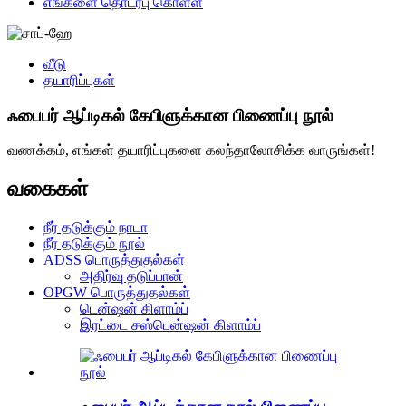
எங்களை தொடர்பு கொள்ள
வீடு
தயாரிப்புகள்
ஃபைபர் ஆப்டிகல் கேபிளுக்கான பிணைப்பு நூல்
வணக்கம், எங்கள் தயாரிப்புகளை கலந்தாலோசிக்க வாருங்கள்!
வகைகள்
நீர் தடுக்கும் நாடா
நீர் தடுக்கும் நூல்
ADSS பொருத்துதல்கள்
அதிர்வு தடுப்பான்
OPGW பொருத்துதல்கள்
டென்ஷன் கிளாம்ப்
இரட்டை சஸ்பென்ஷன் கிளாம்ப்