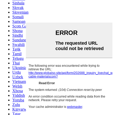
Sinhala
Slovak
Slovenian
Somali
Samoan
Scots Gaelic
Shona
Sindhi
Sundanese
Swahili
Tajik
Tamil
Telugu
Thai
Ukrainian
Urdu
Uzbek
Vietnamese
Welsh
Xhosa
Yiddish
Yoruba
Zulu
Kinyarwanda
Tatar