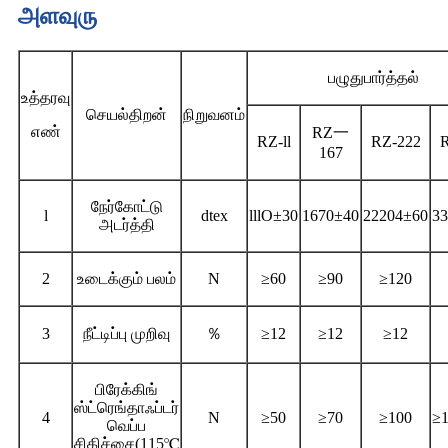
அளவுரு
பழுதுபார்த்தல்
உத்தரவு
செயல்திறன்
நிறுவனம்
எண்
RZ一
RZ-ll
RZ-222
R
167
நேர்கோட்டு
l
dtex
lllO±30
1670±40
22204±60
3
அடர்த்தி
2
உடைக்கும் பலம்
N
≥60
≥90
≥120
3
நீட்டிப்பு முறிவு
％
≥12
≥12
≥12
பிரேக்கிங்
ஸ்ட்ரெங்தாஃப்டர்
4
N
≥50
≥70
≥100
≥
வெப்ப
சிகிச்சை
(115℃