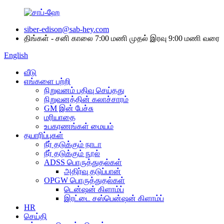
siber-edison@sab-hey.com
திங்கள் - சனி காலை 7:00 மணி முதல் இரவு 9:00 மணி வரை
English
வீடு
எங்களை பற்றி
நிறுவனம் பதிவு செய்தது
நிறுவனத்தின் கலாச்சாரம்
GM இன் பேச்சு
மரியாதை
உபகரணங்கள் மையம்
தயாரிப்புகள்
நீர் தடுக்கும் நாடா
நீர் தடுக்கும் நூல்
ADSS பொருத்துதல்கள்
அதிர்வு தடுப்பான்
OPGW பொருத்துதல்கள்
டென்ஷன் கிளாம்ப்
இரட்டை சஸ்பென்ஷன் கிளாம்ப்
HR
செய்தி